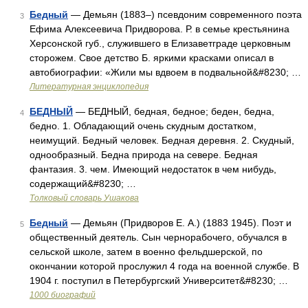
Бедный
— Демьян (1883–) псевдоним современного поэта
3
Ефима Алексеевича Придворова. Р. в семье крестьянина
Херсонской губ., служившего в Елизаветграде церковным
сторожем. Свое детство Б. яркими красками описал в
автобиографии: «Жили мы вдвоем в подвальной&#8230; …
Литературная энциклопедия
БЕДНЫЙ
— БЕДНЫЙ, бедная, бедное; беден, бедна,
4
бедно. 1. Обладающий очень скудным достатком,
неимущий. Бедный человек. Бедная деревня. 2. Скудный,
однообразный. Бедна природа на севере. Бедная
фантазия. 3. чем. Имеющий недостаток в чем нибудь,
содержащий&#8230; …
Толковый словарь Ушакова
Бедный
— Демьян (Придворов Е. А.) (1883 1945). Поэт и
5
общественный деятель. Сын чернорабочего, обучался в
сельской школе, затем в военно фельдшерской, по
окончании которой прослужил 4 года на военной службе. В
1904 г. поступил в Петербургский Университет&#8230; …
1000 биографий