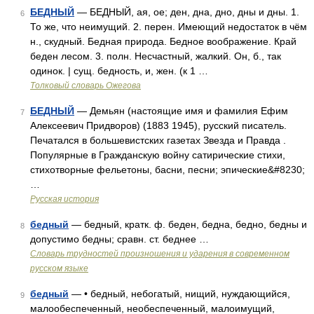
БЕДНЫЙ
— БЕДНЫЙ, ая, ое; ден, дна, дно, дны и дны. 1.
6
То же, что неимущий. 2. перен. Имеющий недостаток в чём
н., скудный. Бедная природа. Бедное воображение. Край
беден лесом. 3. полн. Несчастный, жалкий. Он, б., так
одинок. | сущ. бедность, и, жен. (к 1 …
Толковый словарь Ожегова
БЕДНЫЙ
— Демьян (настоящие имя и фамилия Ефим
7
Алексеевич Придворов) (1883 1945), русский писатель.
Печатался в большевистских газетах Звезда и Правда .
Популярные в Гражданскую войну сатирические стихи,
стихотворные фельетоны, басни, песни; эпические&#8230;
…
Русская история
бедный
— бедный, кратк. ф. беден, бедна, бедно, бедны и
8
допустимо бедны; сравн. ст. беднее …
Словарь трудностей произношения и ударения в современном
русском языке
бедный
— • бедный, небогатый, нищий, нуждающийся,
9
малообеспеченный, необеспеченный, малоимущий,