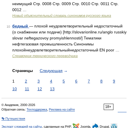
неимущий Стр. 0008 Стр. 0009 Стр. 0010 Стр. 0011 Стр.
0012 …
Новый объяснительный словарь синонимов русского языка
бедный
— плохой неудовлетворительный недостаточный
10
(о снабжении или подаче) [http://slovarionline.ru/anglo russkiy
slovar neftegazovoy promyishlennosti/] Тематики
нефтегазовая промышленность Синонимы
плохойнеудовлетворительныйнедостаточный EN poor …
Справочник технического переводчика
Страницы
Следующая
→
1
2
3
4
5
6
7
8
9
10
11
12
13
© Академик, 2000-2026
18+
Обратная связь:
Техподдержка
,
Реклама на сайте
👣 Путешествия
Экспорт словарей на сайты
, сделанные на PHP,
Joomla,
Drupal,