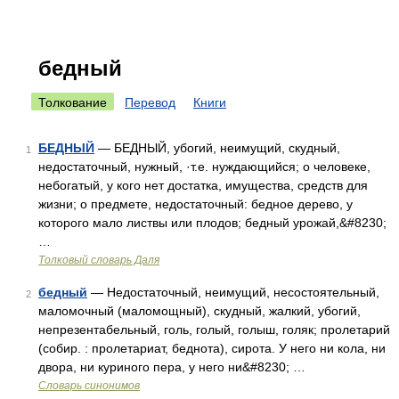
бедный
Толкование
Перевод
Книги
БЕДНЫЙ
— БЕДНЫЙ, убогий, неимущий, скудный,
1
недостаточный, нужный, ·т.е. нуждающийся; о человеке,
небогатый, у кого нет достатка, имущества, средств для
жизни; о предмете, недостаточный: бедное дерево, у
которого мало листвы или плодов; бедный урожай,&#8230;
…
Толковый словарь Даля
бедный
— Недостаточный, неимущий, несостоятельный,
2
маломочный (маломощный), скудный, жалкий, убогий,
непрезентабельный, голь, голый, голыш, голяк; пролетарий
(собир. : пролетариат, беднота), сирота. У него ни кола, ни
двора, ни куриного пера, у него ни&#8230; …
Словарь синонимов